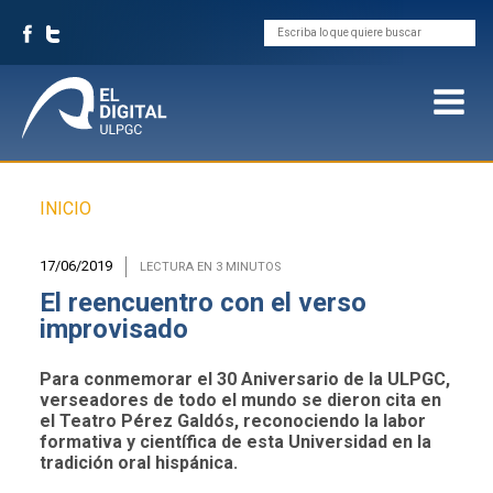
Buscar
Sobrescribir
INICIO
enlaces
de
17/06/2019
LECTURA EN 3 MINUTOS
ayuda
El reencuentro con el verso
a
improvisado
la
navegación
Para conmemorar el 30 Aniversario de la ULPGC,
verseadores de todo el mundo se dieron cita en
el Teatro Pérez Galdós, reconociendo la labor
formativa y científica de esta Universidad en la
tradición oral hispánica.