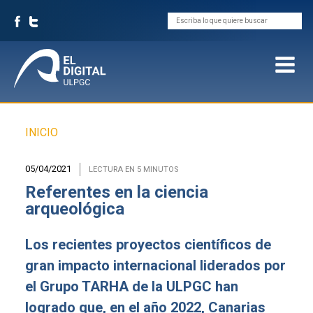
Buscar
Sobrescribir
INICIO
enlaces
de
05/04/2021
LECTURA EN 5 MINUTOS
ayuda
Referentes en la ciencia
a
arqueológica
la
navegación
Los recientes proyectos científicos de
gran impacto internacional liderados por
el Grupo TARHA de la ULPGC han
logrado que, en el año 2022, Canarias